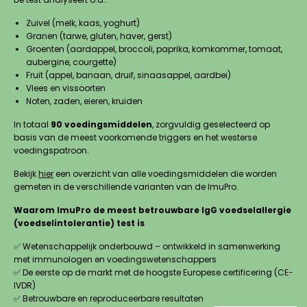
Zuivel (melk, kaas, yoghurt)
Granen (tarwe, gluten, haver, gerst)
Groenten (aardappel, broccoli, paprika, komkommer, tomaat,
aubergine, courgette)
Fruit (appel, banaan, druif, sinaasappel, aardbei)
Vlees en vissoorten
Noten, zaden, eieren, kruiden
In totaal
90 voedingsmiddelen
, zorgvuldig geselecteerd op
basis van de meest voorkomende triggers en het westerse
voedingspatroon.
Bekijk
hier
een overzicht van alle voedingsmiddelen die worden
gemeten in de verschillende varianten van de ImuPro.
Waarom ImuPro de meest betrouwbare IgG voedselallergie
(voedselintolerantie) test is
✅ Wetenschappelijk onderbouwd – ontwikkeld in samenwerking
met immunologen en voedingswetenschappers
✅ De eerste op de markt met de hoogste Europese certificering (CE-
IVDR)
✅ Betrouwbare en reproduceerbare resultaten