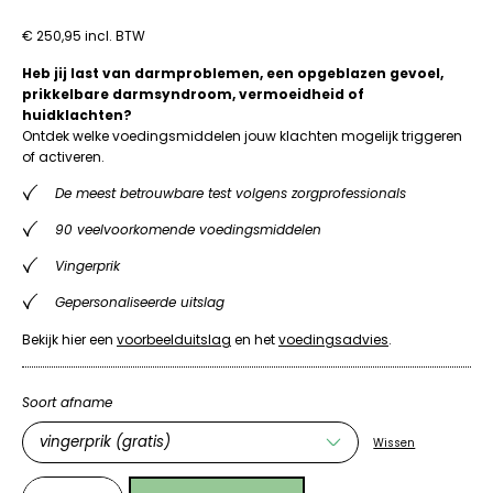
Gewaardeerd
7
4.86
op 5
€
250,95
incl. BTW
gebaseerd
op
klantbeoordelingen
Heb jij last van darmproblemen, een opgeblazen gevoel,
prikkelbare darmsyndroom, vermoeidheid of
huidklachten?
Ontdek welke voedingsmiddelen jouw klachten mogelijk triggeren
of activeren.
De meest betrouwbare test volgens zorgprofessionals
90 veelvoorkomende voedingsmiddelen
Vingerprik
Gepersonaliseerde uitslag
Bekijk hier een
voorbeelduitslag
en het
voedingsadvies
.
Soort afname
Wissen