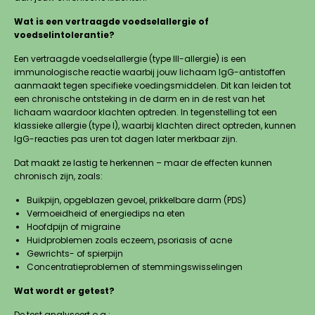
Wat is een vertraagde voedselallergie of
voedselintolerantie?
Een vertraagde voedselallergie (type III-allergie) is een
immunologische reactie waarbij jouw lichaam IgG-antistoffen
aanmaakt tegen specifieke voedingsmiddelen. Dit kan leiden tot
een chronische ontsteking in de darm en in de rest van het
lichaam waardoor klachten optreden. In tegenstelling tot een
klassieke allergie (type I), waarbij klachten direct optreden, kunnen
IgG-reacties pas uren tot dagen later merkbaar zijn.
Dat maakt ze lastig te herkennen – maar de effecten kunnen
chronisch zijn, zoals:
Buikpijn, opgeblazen gevoel, prikkelbare darm (PDS)
Vermoeidheid of energiedips na eten
Hoofdpijn of migraine
Huidproblemen zoals eczeem, psoriasis of acne
Gewrichts- of spierpijn
Concentratieproblemen of stemmingswisselingen
Wat wordt er getest?
De test analyseert o.a.: