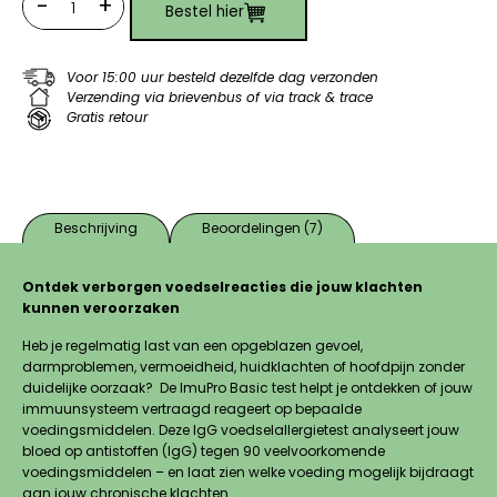
-
+
Bestel hier
Quantity
Voor 15:00 uur besteld dezelfde dag verzonden
Verzending via brievenbus of via track & trace
Gratis retour
Beschrijving
Beoordelingen (7)
Ontdek verborgen voedselreacties die jouw klachten
kunnen veroorzaken
Heb je regelmatig last van een opgeblazen gevoel,
darmproblemen, vermoeidheid, huidklachten of hoofdpijn zonder
duidelijke oorzaak? De ImuPro Basic test helpt je ontdekken of jouw
immuunsysteem vertraagd reageert op bepaalde
voedingsmiddelen. Deze IgG voedselallergietest analyseert jouw
bloed op antistoffen (IgG) tegen 90 veelvoorkomende
voedingsmiddelen – en laat zien welke voeding mogelijk bijdraagt
aan jouw chronische klachten.