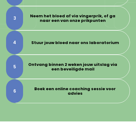
Neem het bloed af via vingerprik, of ga
3
naar een van onze prikpunten
4
Stuur jouw bloed naar ons laboratorium
Ontvang binnen 2 weken jouw uitslag via
5
een beveiligde mail
Boek een online coaching sessie voor
6
advies