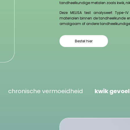
tandheelkundige metalen zoals kwik, nikkel
Deze MELISA test analyseert Type-IV
materialen binnen de tandheelkunde en 
amalgaam of andere tandheelkundige r
Bestel hier
ische vermoeidheid
kwik gevoeligheid