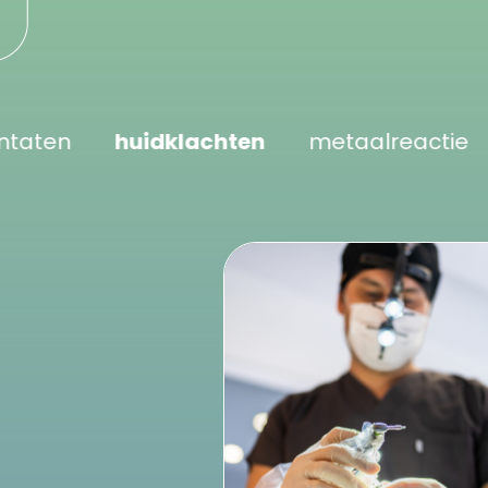
huidklachten
metaalreactie
immuun