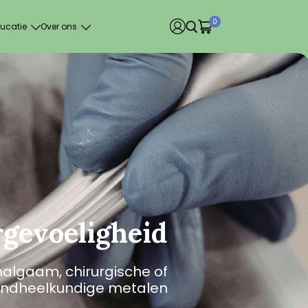
0
ucatie
Over ons
rgevoeligheid
algaam, chirurgische of
andheelkundige metalen