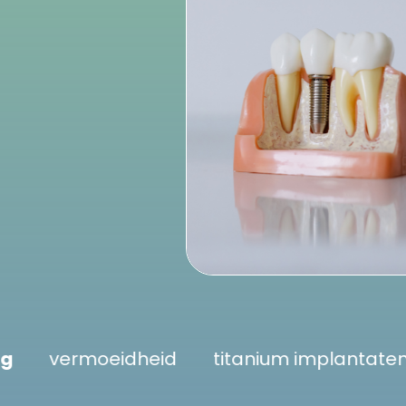
ontsteking
vermoeidheid
titanium im