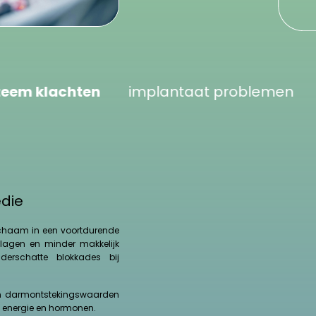
hten
implantaat problemen
chroom al
edie
ichaam in een voortdurende
slagen en minder makkelijk
erschatte blokkades bij
 en darmontstekingswaarden
ht, energie en hormonen.