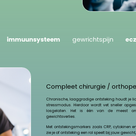
systeem
gewrichtspijn
eczeem klac
Compleet chirurgie / orthop
Chronische, laaggradige ontsteking houdt je l
stressmodus. Hierdoor wordt vet sneller opge
losgelaten. Het is één van de meest ond
gewichtsverlies.
Met ontstekingsmarkers zoals CRP, cytokinen
zie je of ontsteking een rol speelt bij jouw gewic