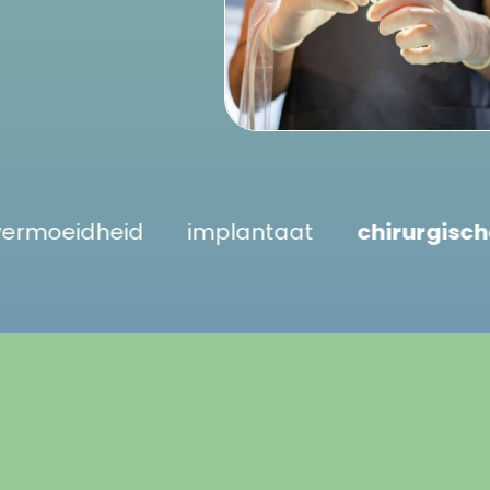
llergie
vermoeidheid
implantaat