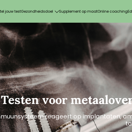
tel jouw test
Gezondheidsdoel
Supplement op maat
Online coaching
Ed
Testen voor metaalove
mmuunsysteem reageert op implantaten, am
t