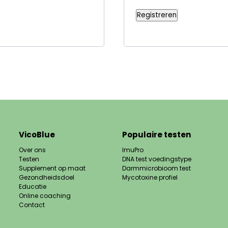
Registreren
VicoBlue
Populaire testen
Over ons
ImuPro
Testen
DNA test voedingstype
Supplement op maat
Darmmicrobioom test
Gezondheidsdoel
Mycotoxine profiel
Educatie
Online coaching
Contact