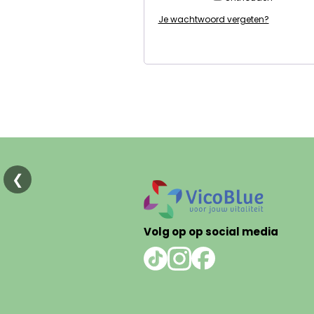
Je wachtwoord vergeten?
❮
Volg op op social media