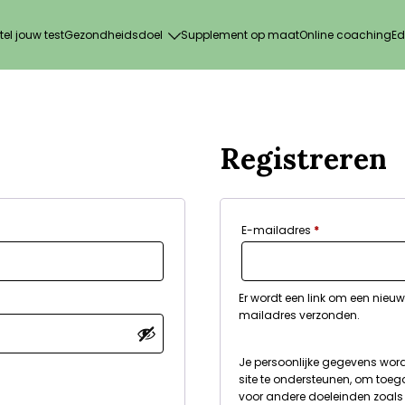
tel jouw test
Gezondheidsdoel
Supplement op maat
Online coaching
Ed
Registreren
reist
Vereist
E-mailadres
*
Er wordt een link om een nieuw
mailadres verzonden.
Je persoonlijke gegevens word
site te ondersteunen, om toeg
voor andere doeleinden zoal