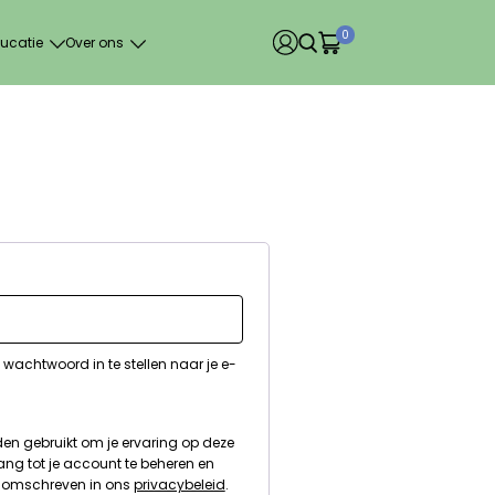
0
ucatie
Over ons
 wachtwoord in te stellen naar je e-
en gebruikt om je ervaring op deze
ang tot je account te beheren en
s omschreven in ons
privacybeleid
.