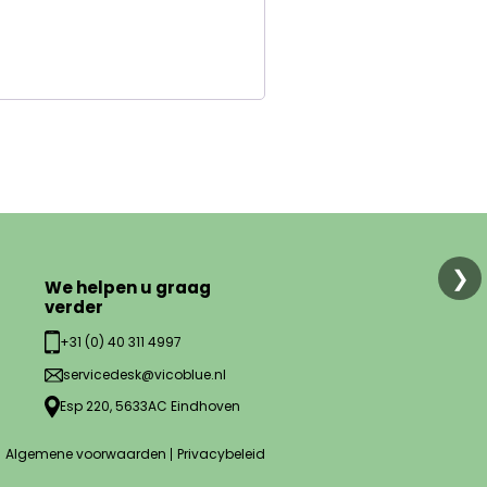
❯
We helpen u graag
verder
+31 (0) 40 311 4997
servicedesk@vicoblue.nl
Esp 220, 5633AC Eindhoven
Algemene voorwaarden
Privacybeleid