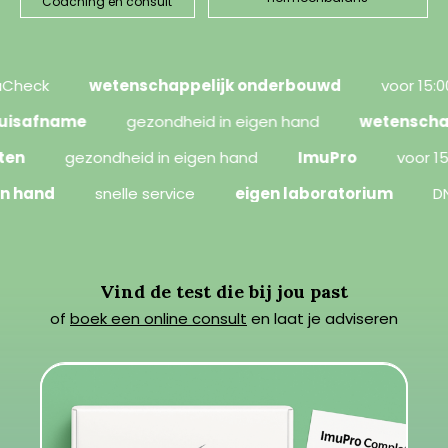
Coaching en consult
eck
wetenschappelijk onderbouwd
voor 15:00 
g thuisafname
gezondheid in eigen hand
wetens
gezondheid in eigen hand
ImuPro
voor 15:00
eigen hand
snelle service
eigen laboratorium
Vind de test die bij jou past
of
boek een online consult
en laat je adviseren