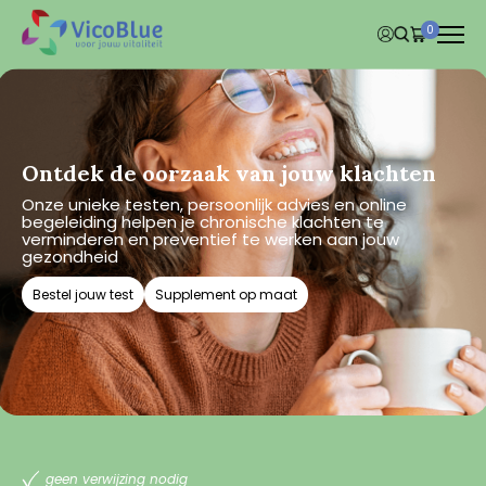
0
Ontdek de oorzaak van jouw klachten
Onze unieke testen, persoonlijk advies en online
begeleiding helpen je chronische klachten te
verminderen en preventief te werken aan jouw
gezondheid
Bestel jouw test
Supplement op maat
geen verwijzing nodig