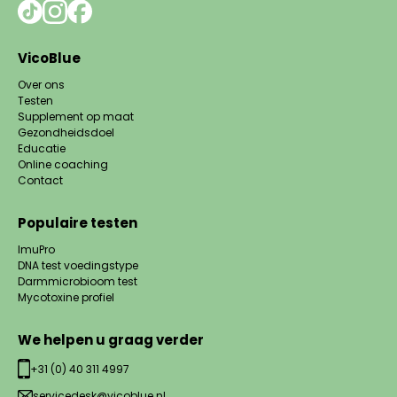
VicoBlue
Over ons
Testen
Supplement op maat
Gezondheidsdoel
Educatie
Online coaching
Contact
Populaire testen
ImuPro
DNA test voedingstype
Darmmicrobioom test
Mycotoxine profiel
We helpen u graag verder
+31 (0) 40 311 4997
servicedesk@vicoblue.nl