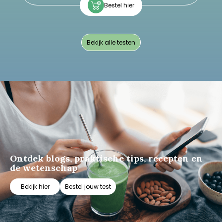
Bestel hier
Beste
Bekijk alle testen
Ontdek blogs, praktische tips, recepten en
de wetenschap
Bekijk hier
Bestel jouw test