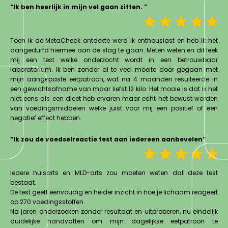
“Ik ben heerlijk in mijn vel gaan zitten. ”
Toen ik de MetaCheck ontdekte werd ik enthousiast en heb ik het
aangedurfd hiermee aan de slag te gaan. Meten weten en dit leek
mij een test welke onderzocht wordt in een betrouwbaar
laboratorium. Ik ben zonder al te veel moeite door gegaan met
mijn aangepaste eetpatroon, wat na 4 maanden resulteerde in
een gewichtsafname van maar liefst 12 kilo. Het mooie is dat ik het
niet eens als een dieet heb ervaren maar echt het bewust worden
van voedingsmiddelen welke juist voor mij een positief of een
negatief effect hebben.
“Ik zou de voedselreactie test aan iedereen aanbevelen”
Iedere huisarts en MLD-arts zou moeten weten dat deze test
bestaat.
De test geeft eenvoudig en helder inzicht in hoe je lichaam reageert
op 270 voedingsstoffen.
Na jaren onderzoeken zonder resultaat en uitproberen, nu eindelijk
duidelijke handvatten om mijn dagelijkse eetpatroon te