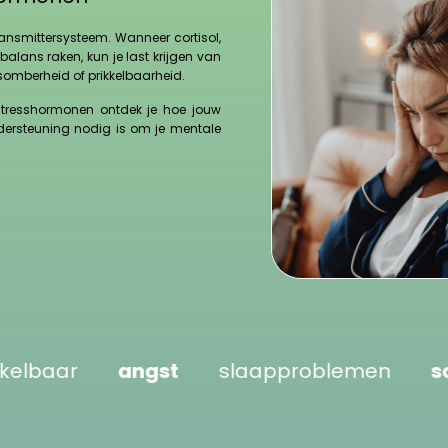
ransmittersysteem. Wanneer cortisol,
balans raken, kun je last krijgen van
somberheid of prikkelbaarheid.
 stresshormonen ontdek je hoe jouw
dersteuning nodig is om je mentale
angst
slaapproblemen
somberh