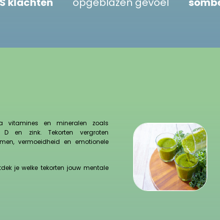
id
PDS klachten
opgeblazen gevoel
n
tra vitamines en mineralen zoals
 D en zink. Tekorten vergroten
lemen, vermoeidheid en emotionele
tdek je welke tekorten jouw mentale