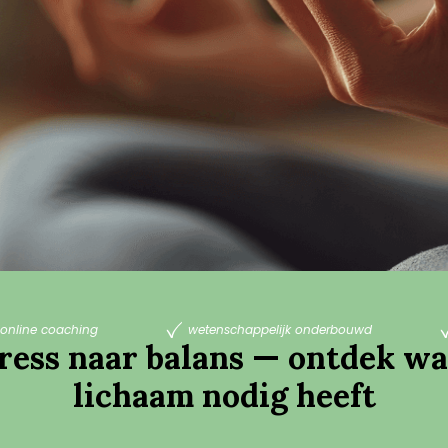
online coaching
wetenschappelijk onderbouwd
ress naar balans — ontdek w
lichaam nodig heeft