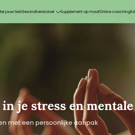
tel jouw test
Gezondheidsdoel
Supplement op maat
Online coaching
Ed
 in je stress en mentale
en met een persoonlijke aanpak