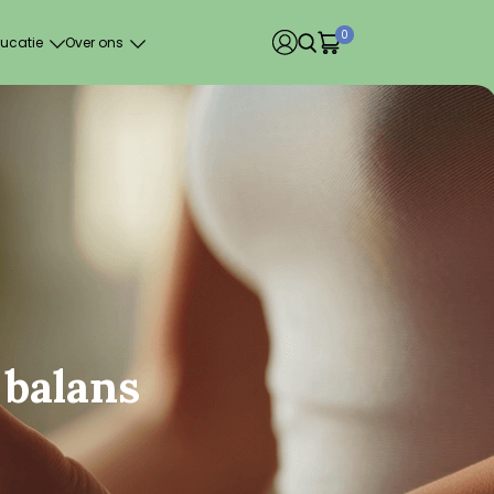
0
ucatie
Over ons
 balans