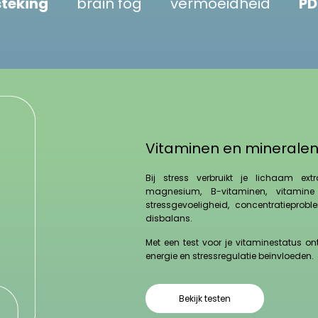
ontsteking
brain fog
vermoeidhe
Vitaminen en minerale
Bij stress verbruikt je lichaam ex
magnesium, B-vitaminen, vitamine
stressgevoeligheid, concentratieprob
disbalans.
Met een test voor je vitaminestatus on
energie en stressregulatie beïnvloeden.
Bekijk testen