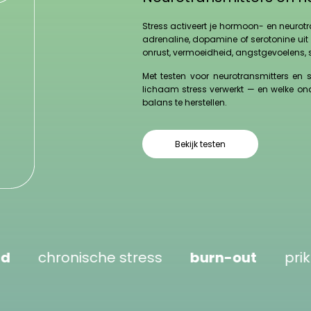
Stress activeert je hormoon- en neurot
adrenaline, dopamine of serotonine uit 
onrust, vermoeidheid, angstgevoelens, 
Met testen voor neurotransmitters en
lichaam stress verwerkt — en welke on
balans te herstellen.
Bekijk testen
ronische stress
burn-out
prikkelbaar