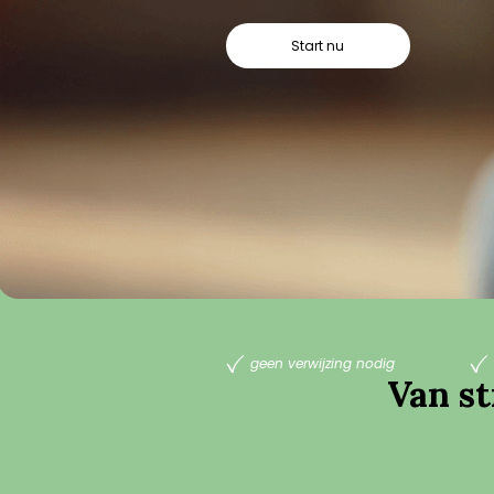
Start nu
geen verwijzing nodig
Van st