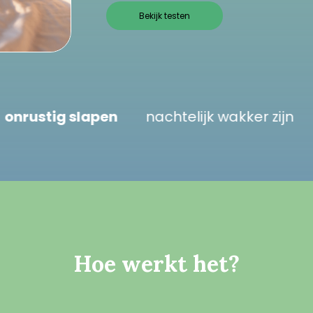
Bekijk testen
orden
onrustig slapen
nachtelijk wakk
Hoe werkt het?