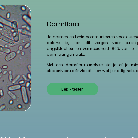
Darmflora
Je darmen en brein communiceren voortdurend
balans is, kan dit zorgen voor stressge
angstklachten en vermoeidheid. 80% van je se
darm aangemaakt.
Met een darmflora-analyse zie je of je m
stressniveau beïnvloedt — en wat je nodig hebt o
Bekijk testen