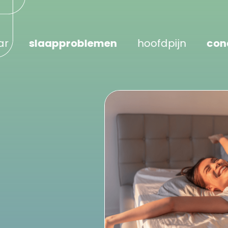
aapproblemen
hoofdpijn
concentrat