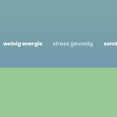
er zijn
weinig energie
stress gevoeli