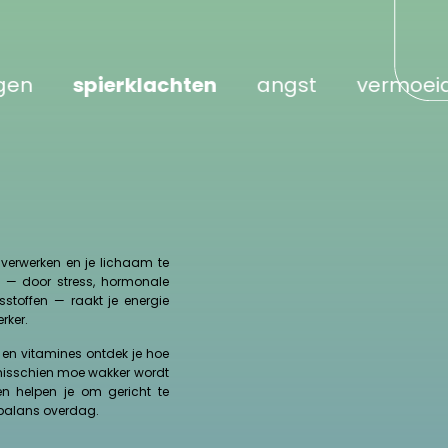
pierklachten
angst
vermoeidheid
 verwerken en je lichaam te
is — door stress, hormonale
sstoffen — raakt je energie
rker.
s en vitamines ontdek je hoe
misschien moe wakker wordt
en helpen je om gericht te
 balans overdag.