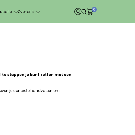
0
ucatie
Over ons
elke stappen je kunt zetten met een
geven je concrete handvatten om