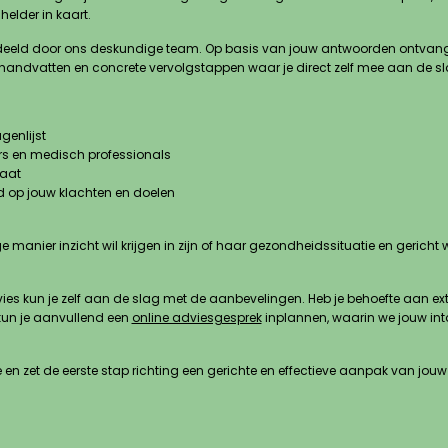
helder in kaart.
deeld door ons deskundige team. Op basis van jouw antwoorden ontvang je 
ke handvatten en concrete vervolgstappen waar je direct zelf mee aan de sl
genlijst
rs en medisch professionals
maat
 op jouw klachten en doelen
manier inzicht wil krijgen in zijn of haar gezondheidssituatie en gericht 
s kun je zelf aan de slag met de aanbevelingen. Heb je behoefte aan extra 
un je aanvullend een
online adviesgesprek
inplannen, waarin we jouw inta
en zet de eerste stap richting een gerichte en effectieve aanpak van jouw