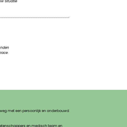
w situatie
zonden
trace
 op weg met een persoonlijk en onderbouwd
s, wetenschappers en medisch team en