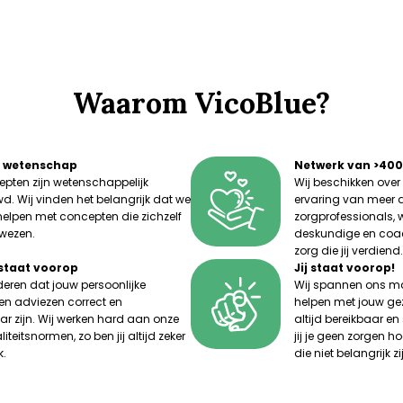
Waarom VicoBlue?
e wetenschap
Netwerk van >400
pten zijn wetenschappelijk
Wij beschikken over 
. Wij vinden het belangrijk dat we
ervaring van meer 
helpen met concepten die zichzelf
zorgprofessionals,
wezen.
deskundige en coac
zorg die jij verdiend.
 staat voorop
Jij staat voorop!
ren dat jouw persoonlijke
Wij spannen ons ma
 en adviezen correct en
helpen met jouw ge
r zijn. Wij werken hard aan onze
altijd bereikbaar en
liteitsnormen, zo ben jij altijd zeker
jij je geen zorgen h
k.
die niet belangrijk zi