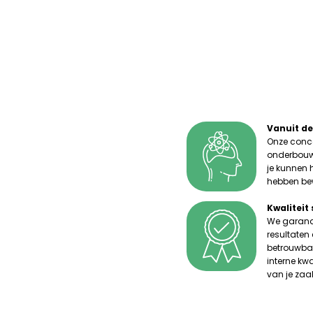
Vanuit d
Onze conce
onderbouwd
je kunnen 
hebben be
Kwaliteit
We garande
resultaten
betrouwbaa
interne kwa
van je zaa