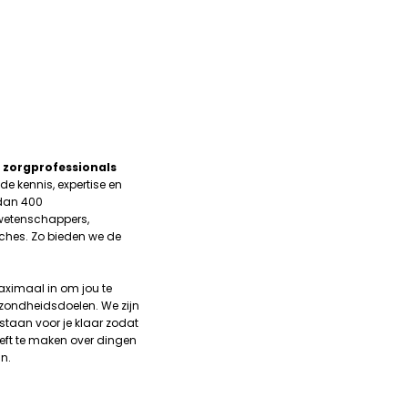
 zorgprofessionals
de kennis, expertise en
dan 400
 wetenschappers,
hes. Zo bieden we de
ximaal in om jou te
zondheidsdoelen. We zijn
 staan voor je klaar zodat
oeft te maken over dingen
jn.