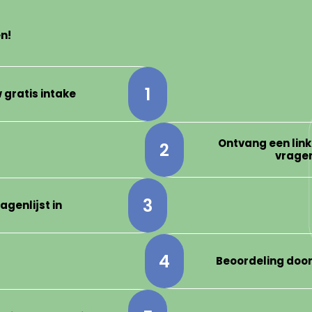
n!
1
 gratis intake
Ontvang een link
2
vragen
3
agenlijst in
4
Beoordeling doo