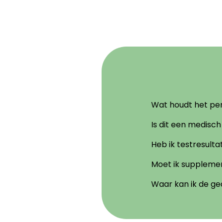
Wat houdt het per
Is dit een medisch
Heb ik testresulta
Moet ik suppleme
Waar kan ik de g