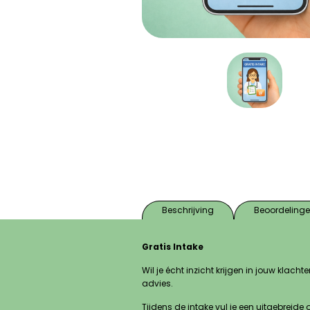
Beschrijving
Beoordelinge
Gratis Intake
Wil je écht inzicht krijgen in jouw klac
advies.
Tijdens de intake vul je een uitgebreid