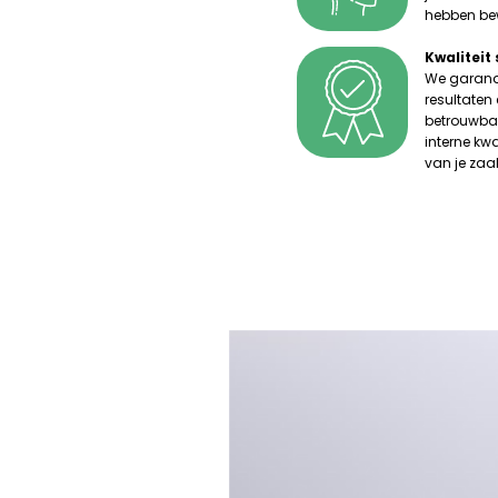
hebben be
Kwaliteit
We garande
resultaten
betrouwbaa
interne kwa
van je zaa