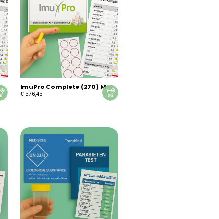
ImuPro Complete (270) M
€
576,45