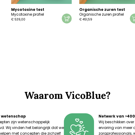
Mycotoxine test
Organische zuren test
Mycotoxine profiel
Organische zuren profiel
€
539,00
€
451,59
Waarom VicoBlue?
e wetenschap
Netwerk van >400
pten zijn wetenschappelijk
Wij beschikken over 
. Wij vinden het belangrijk dat we
ervaring van meer 
helpen met concepten die zichzelf
zorgprofessionals,