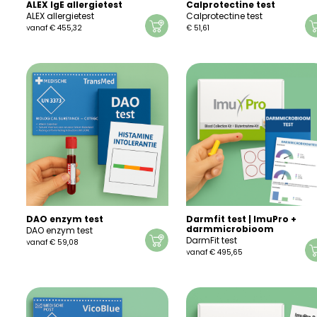
ALEX IgE allergietest
Calprotectine test
ALEX allergietest
Calprotectine test
vanaf
€
455,32
€
51,61
Dit
product
heeft
meerdere
variaties.
Deze
optie
kan
gekozen
worden
op
de
productpagina
DAO enzym test
Darmfit test | ImuPro +
darmmicrobioom
DAO enzym test
DarmFit test
vanaf
€
59,08
vanaf
€
495,65
Dit
Dit
product
product
heeft
heeft
meerdere
meerdere
variaties.