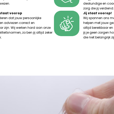
wezen.
deskundige en coac
zorg die jij verdiend.
 staat voorop
Jij staat voorop!
ren dat jouw persoonlijke
Wij spannen ons ma
 en adviezen correct en
helpen met jouw ge
r zijn. Wij werken hard aan onze
altijd bereikbaar en
liteitsnormen, zo ben jij altijd zeker
jij je geen zorgen h
k.
die niet belangrijk zi