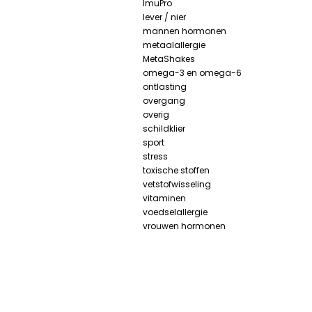
ImuPro
lever / nier
mannen hormonen
metaalallergie
MetaShakes
omega-3 en omega-6
ontlasting
overgang
overig
schildklier
sport
stress
toxische stoffen
vetstofwisseling
vitaminen
voedselallergie
vrouwen hormonen