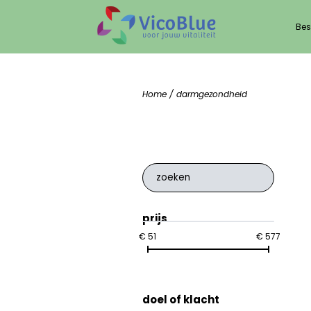
Bes
Home
/ darmgezondheid
prijs
€ 51
€ 577
doel of klacht