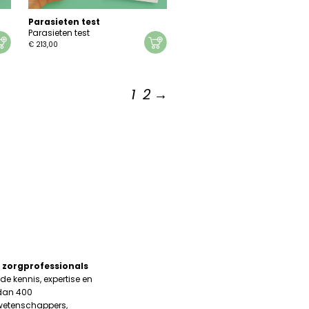
Parasieten test
Parasieten test
€
213,00
1
2
→
 zorgprofessionals
de kennis, expertise en
dan 400
 wetenschappers,