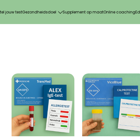
tel jouw test
Gezondheidsdoel
Supplement op maat
Online coaching
Ed