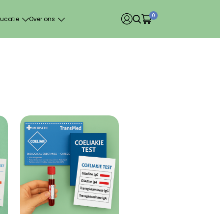
0
ucatie
Over ons