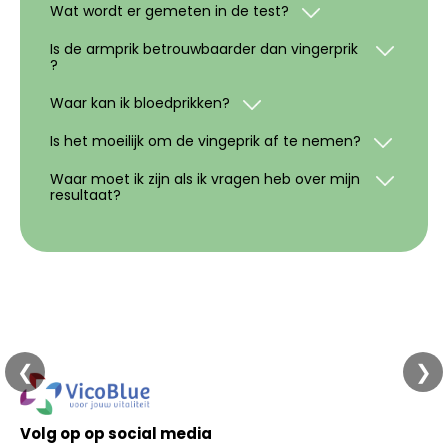
Wat wordt er gemeten in de test?
Is de armprik betrouwbaarder dan vingerprik
?
Waar kan ik bloedprikken?
Is het moeilijk om de vingeprik af te nemen?
Waar moet ik zijn als ik vragen heb over mijn
resultaat?
❮
❯
Volg op op social media