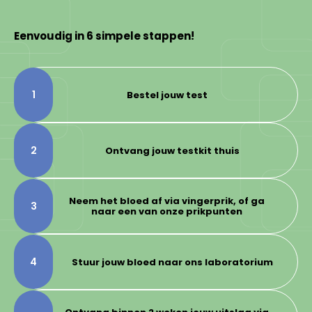
Eenvoudig in 6 simpele stappen!
1
Bestel jouw test
2
Ontvang jouw testkit thuis
Neem het bloed af via vingerprik, of ga
3
naar een van onze prikpunten
4
Stuur jouw bloed naar ons laboratorium