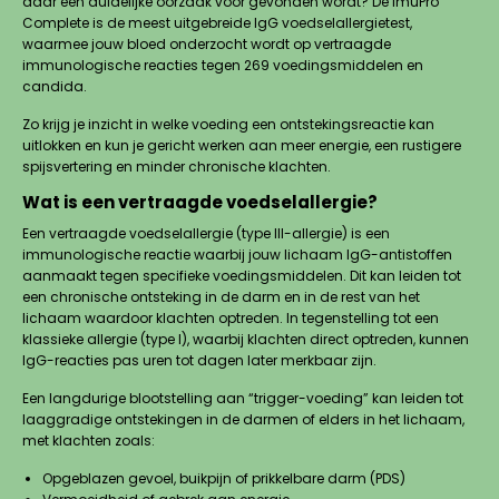
daar een duidelijke oorzaak voor gevonden wordt? De ImuPro
Complete is de meest uitgebreide IgG voedselallergietest,
waarmee jouw bloed onderzocht wordt op vertraagde
immunologische reacties tegen 269 voedingsmiddelen en
candida.
Zo krijg je inzicht in welke voeding een ontstekingsreactie kan
uitlokken en kun je gericht werken aan meer energie, een rustigere
spijsvertering en minder chronische klachten.
Wat is een vertraagde voedselallergie?
Een vertraagde voedselallergie (type III-allergie) is een
immunologische reactie waarbij jouw lichaam IgG-antistoffen
aanmaakt tegen specifieke voedingsmiddelen. Dit kan leiden tot
een chronische ontsteking in de darm en in de rest van het
lichaam waardoor klachten optreden. In tegenstelling tot een
klassieke allergie (type I), waarbij klachten direct optreden, kunnen
IgG-reacties pas uren tot dagen later merkbaar zijn.
Een langdurige blootstelling aan “trigger-voeding” kan leiden tot
laaggradige ontstekingen in de darmen of elders in het lichaam,
met klachten zoals:
Opgeblazen gevoel, buikpijn of prikkelbare darm (PDS)