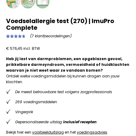
Voedselallergie test (270) | ImuPro
Complete
(
7
klantbeoordelingen)
Gewaardeerd
7
4.71
op 5
€
576,45
incl. BTW
gebaseerd
op
klantbeoordelingen
Heb jij last van darmproblemen, een opgeblazen gevoel,
prikkelbare darmsyndroom, vermoeidheid of huidklachten
waarvan je niet weet waar ze vandaan komen?
Ontdek welke voedingsmiddelen bij kunnen dragen aan jouw
klachten.
De meest betrouwbare test volgens zorgprofessionals
269 voedingsmiddelen
Vingerprik
Gepersonaliseerde uitslag
inclusief recepten
Bekijk hier een
voorbeelduitslag
en het
voedingsadvies
.