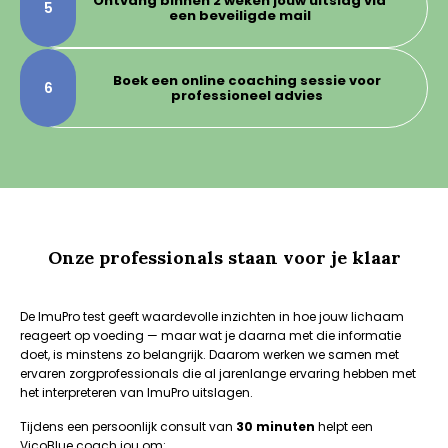
Ontvang binnen 2 weken jouw uitslag via
5
een beveiligde mail
Boek een online coaching sessie voor
6
professioneel advies
Onze professionals staan voor je klaar
De ImuPro test geeft waardevolle inzichten in hoe jouw lichaam
reageert op voeding — maar wat je daarna met die informatie
doet, is minstens zo belangrijk. Daarom werken we samen met
ervaren zorgprofessionals die al jarenlange ervaring hebben met
het interpreteren van ImuPro uitslagen.
Tijdens een persoonlijk consult van
30 minuten
helpt een
VicoBlue coach jou om: