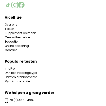
VicoBlue
Over ons
Testen
Supplement op maat
Gezondheidsdoel
Educatie
Online coaching
Contact
Populaire testen
ImuPro
DNA test voedingstype
Darmmicrobioom test
Mycotoxine profiel
We helpen u graag verder
+31 (0) 40 311 4997