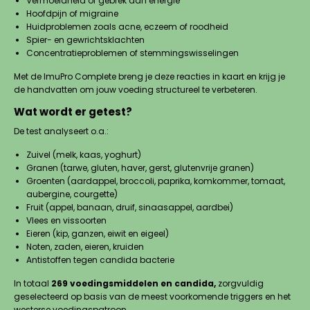
Vermoeidheid of gebrek aan energie
Hoofdpijn of migraine
Huidproblemen zoals acne, eczeem of roodheid
Spier- en gewrichtsklachten
Concentratieproblemen of stemmingswisselingen
Met de ImuPro Complete breng je deze reacties in kaart en krijg je
de handvatten om jouw voeding structureel te verbeteren.
Wat wordt er getest?
De test analyseert o.a.:
Zuivel (melk, kaas, yoghurt)
Granen (tarwe, gluten, haver, gerst, glutenvrije granen)
Groenten (aardappel, broccoli, paprika, komkommer, tomaat,
aubergine, courgette)
Fruit (appel, banaan, druif, sinaasappel, aardbei)
Vlees en vissoorten
Eieren (kip, ganzen, eiwit en eigeel)
Noten, zaden, eieren, kruiden
Antistoffen tegen candida bacterie
In totaal
269 voedingsmiddelen en candida,
zorgvuldig
geselecteerd op basis van de meest voorkomende triggers en het
westerse voedingspatroon.