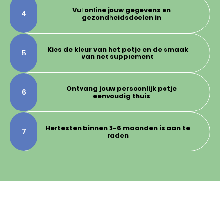
Vul online jouw gegevens en
4
gezondheidsdoelen in
Kies de kleur van het potje en de smaak
5
van het supplement
Ontvang jouw persoonlijk potje
6
eenvoudig thuis
Hertesten binnen 3-6 maanden is aan te
7
raden