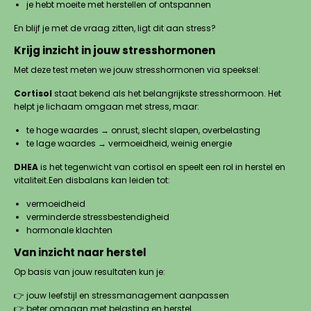
je hebt moeite met herstellen of ontspannen
En blijf je met de vraag zitten, ligt dit aan stress?
Krijg inzicht in jouw stresshormonen
Met deze test meten we jouw stresshormonen via speeksel:
Cortisol
staat bekend als het belangrijkste stresshormoon. Het
helpt je lichaam omgaan met stress, maar:
te hoge waardes → onrust, slecht slapen, overbelasting
te lage waardes → vermoeidheid, weinig energie
DHEA
is het tegenwicht van cortisol en speelt een rol in herstel en
vitaliteit.Een disbalans kan leiden tot:
vermoeidheid
verminderde stressbestendigheid
hormonale klachten
Van inzicht naar herstel
Op basis van jouw resultaten kun je:
👉 jouw leefstijl en stressmanagement aanpassen
👉 beter omgaan met belasting en herstel