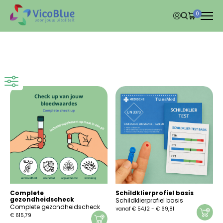
0
Complete
Schildklierprofiel basis
gezondheidscheck
Schildklierprofiel basis
Complete gezondheidscheck
Prijsklasse:
vanaf
€
54,12
-
€
69,81
€
615,79
€ 54,12
Dit