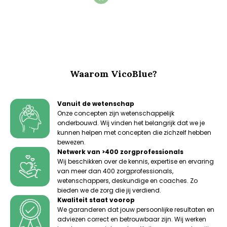
tot
product
€ 69,81
heeft
meerdere
variaties.
Deze
optie
kan
gekozen
Waarom VicoBlue?
worden
op
de
Vanuit de wetenschap
productpagina
Onze concepten zijn wetenschappelijk
onderbouwd. Wij vinden het belangrijk dat we je
kunnen helpen met concepten die zichzelf hebben
bewezen.
Netwerk van >400 zorgprofessionals
Wij beschikken over de kennis, expertise en ervaring
van meer dan 400 zorgprofessionals,
wetenschappers, deskundige en coaches. Zo
bieden we de zorg die jij verdiend.
Kwaliteit staat voorop
We garanderen dat jouw persoonlijke resultaten en
adviezen correct en betrouwbaar zijn. Wij werken