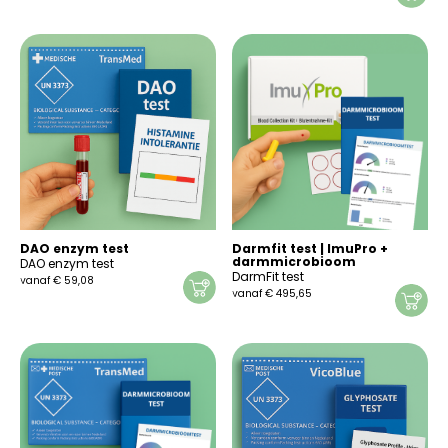
DAO enzym test
Darmfit test | ImuPro +
darmmicrobioom
DAO enzym test
DarmFit test
vanaf
€
59,08
vanaf
€
495,65
Dit
Dit
product
product
heeft
heeft
meerdere
meerdere
variaties.
variaties.
Deze
Deze
optie
optie
kan
kan
gekozen