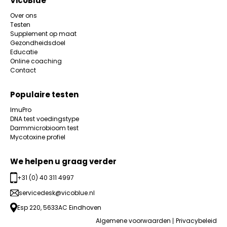
VicoBlue
Over ons
Testen
Supplement op maat
Gezondheidsdoel
Educatie
Online coaching
Contact
Populaire testen
ImuPro
DNA test voedingstype
Darmmicrobioom test
Mycotoxine profiel
We helpen u graag verder
+31 (0) 40 311 4997
servicedesk@vicoblue.nl
Esp 220, 5633AC Eindhoven
Algemene voorwaarden
Privacybeleid