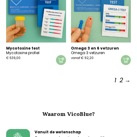
Deze
Deze
optie
optie
kan
kan
gekozen
gekozen
worden
worden
op
op
de
de
productpagina
productpagina
Mycotoxine test
Omega 3 en 6 vetzuren
Mycotoxine profiel
Omega 3 vetzuren
€
539,00
vanaf
€
92,20
Dit
product
heeft
1
2
→
meerdere
variaties.
Deze
optie
kan
gekozen
Waarom VicoBlue?
worden
op
de
productpagina
Vanuit de wetenschap