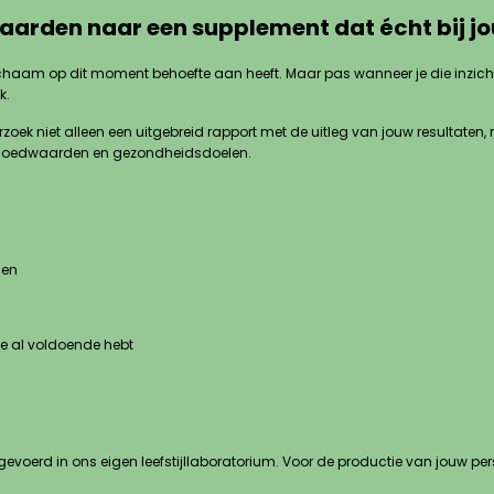
waarden naar een supplement dat écht bij jo
haam op dit moment behoefte aan heeft. Maar pas wanneer je die inzichten
k.
k niet alleen een uitgebreid rapport met de uitleg van jouw resultaten, 
bloedwaarden en gezondheidsdoelen.
len
je al voldoende hebt
evoerd in ons eigen leefstijllaboratorium. Voor de productie van jouw p