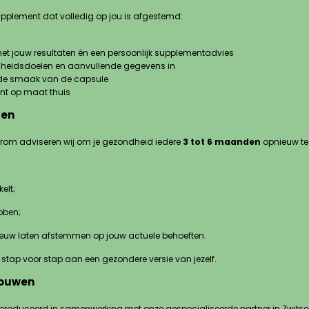
supplement dat volledig op jou is afgestemd:
met jouw resultaten én een persoonlijk supplementadvies
ondheidsdoelen en aanvullende gegevens in
en de smaak van de capsule
nt op maat thuis
ren
rom adviseren wij om je gezondheid iedere
3 tot 6 maanden
opnieuw te 
elt;
bben;
ieuw laten afstemmen op jouw actuele behoeften.
je stap voor stap aan een gezondere versie van jezelf.
rouwen
roduceerd in samenwerking met onze gespecialiseerde partner in Zwitse