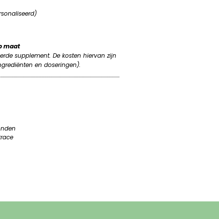
sonaliseerd)
op maat
seerde supplement. De kosten hiervan zijn
ingrediënten en doseringen).
zonden
trace