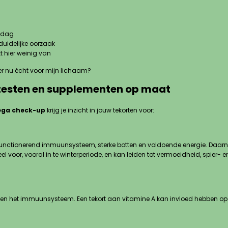
 dag
duidelijke oorzaak
 hier weinig van
t er nu écht voor mijn lichaam?
 testen en supplementen op maat
ega check-up
krijg je inzicht in jouw tekorten voor:
functionerend immuunsysteem, sterke botten en voldoende energie. Daarnaas
l voor, vooral in te winterperiode, en kan leiden tot vermoeidheid, spier-
n en het immuunsysteem. Een tekort aan vitamine A kan invloed hebben op d