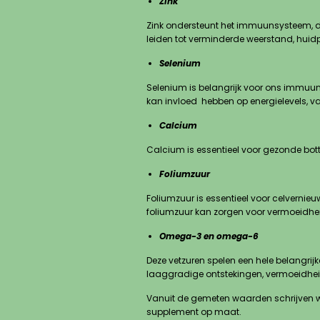
Zink
Zink ondersteunt het immuunsysteem, de 
leiden tot verminderde weerstand, huidp
Selenium
Selenium is belangrijk voor ons immuun
kan invloed hebben op energielevels, v
Calcium
Calcium is essentieel voor gezonde bot
Foliumzuur
Foliumzuur is essentieel voor celvernieuw
foliumzuur kan zorgen voor vermoeidhe
Omega-3 en omega-6
Deze vetzuren spelen een hele belangrij
laaggradige ontstekingen, vermoeidhei
Vanuit de gemeten waarden schrijven we
supplement op maat.