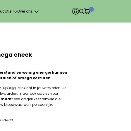
0
ucatie
Over ons
mega check
eerstand en weinig energie kunnen
eralen of omega vetzuren.
 krijg je inzicht in jouw tekorten. Je
edwaarden, maar ook advies voor
p maat:
één dagelijkse formule die
w bloedwaarden, persoonlijke
vetzuren