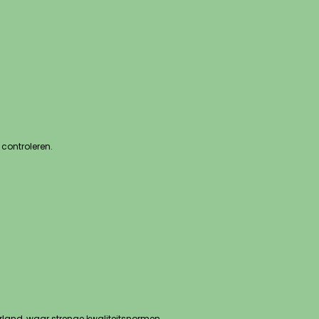
controleren.
rland, waar strenge kwaliteitsnormen