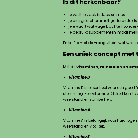
Is dit herkenbaar?
je voelt je vaak futloos en moe
je energie schommelt gedurende de
je ervaart wat vage klachten zonder 
je gebruikt supplementen, maar merkt
En blijf je met de vraag zitten: wat werk
Een uniek concept met
Met de
vitaminen, mineralen en om
Vitamine D
Vitamine D is essentieel voor een goed 
stemming. Een vitamine D tekort komt vee
weerstand en somberheid.
Vitamine A
Vitamine A is belangrijk voor huid, oge
weerstand en vitaliteit.
Vitamine E