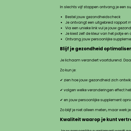
In slechts vijf stappen ontvang je een 
Bestel jouw gezondheidscheck
Je ontvangt een uitgebreid rapport 
Via een unieke link vul je jouw gez
Je kiest zelf de kleur van het potje 
Ontvang jouw persoonlijke suppleme
Blijf je gezondheid optimalise
Je lichaam verandert voortdurend. Daa
Zo kun je:
✔ zien hoe jouw gezondheid zich ontwikk
✔ volgen welke veranderingen effect he
✔ en jouw persoonlijke supplement opn
Zo blijf je niet alleen meten, maar werk 
Kwaliteit waarop je kunt vert
Jouw persoonlijke supplement wordt gep