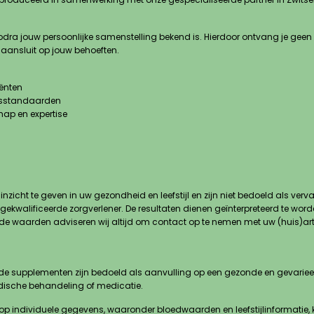
dra jouw persoonlijke samenstelling bekend is. Hierdoor ontvang je gee
aansluit op jouw behoeften.
ënten
tsstandaarden
ap en expertise
zicht te geven in uw gezondheid en leefstijl en zijn niet bedoeld als ve
ekwalificeerde zorgverlener. De resultaten dienen geïnterpreteerd te word
nde waarden adviseren wij altijd om contact op te nemen met uw (huis)art
 supplementen zijn bedoeld als aanvulling op een gezonde en gevarieerde 
edische behandeling of medicatie.
op individuele gegevens, waaronder bloedwaarden en leefstijlinformatie