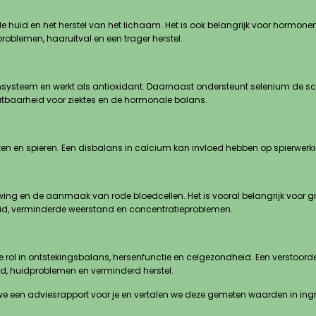
huid en het herstel van het lichaam. Het is ook belangrijk voor hormonen
roblemen, haaruitval en een trager herstel.
systeem en werkt als antioxidant. Daarnaast ondersteunt selenium de sch
atbaarheid voor ziektes en de hormonale balans.
ten en spieren. Een disbalans in calcium kan invloed hebben op spierwer
ing en de aanmaak van rode bloedcellen. Het is vooral belangrijk voor groei,
id, verminderde weerstand en concentratieproblemen.
ke rol in ontstekingsbalans, hersenfunctie en celgezondheid. Een verstoor
d, huidproblemen en verminderd herstel.
 een adviesrapport voor je en vertalen we deze gemeten waarden in ingr