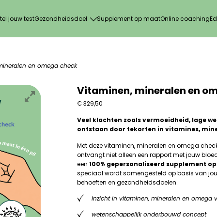
tel jouw test
Gezondheidsdoel
Supplement op maat
Online coaching
Ed
mineralen en omega check
Vitaminen, mineralen en o
€
329,50
Veel klachten zoals vermoeidheid, lage w
ontstaan door tekorten in vitamines, min
Met deze vitaminen, mineralen en omega check-up
ontvangt niet alleen een rapport met jouw blo
een
100% gepersonaliseerd supplement o
speciaal wordt samengesteld op basis van jou
behoeften en gezondheidsdoelen.
inzicht in vitaminen, mineralen en omega 
wetenschappelijk onderbouwd concept