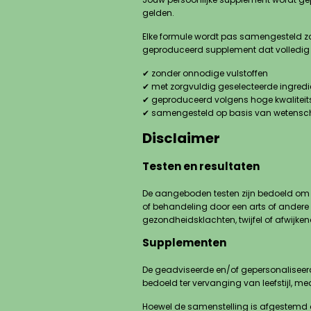
gelden.
Elke formule wordt pas samengesteld zo
geproduceerd supplement dat volledig 
✔ zonder onnodige vulstoffen
✔ met zorgvuldig geselecteerde ingredi
✔ geproduceerd volgens hoge kwalitei
✔ samengesteld op basis van wetensch
Disclaimer
Testen en resultaten
De aangeboden testen zijn bedoeld om in
of behandeling door een arts of andere g
gezondheidsklachten, twijfel of afwijke
Supplementen
De geadviseerde en/of gepersonaliseerde
bedoeld ter vervanging van leefstijl, m
Hoewel de samenstelling is afgestemd 