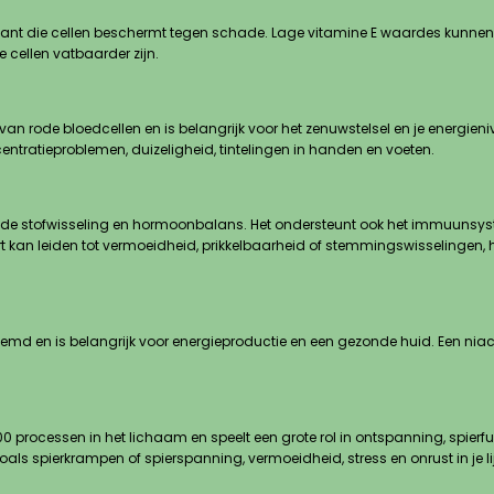
xidant die cellen beschermt tegen schade. Lage vitamine E waardes kunne
cellen vatbaarder zijn.
 rode bloedcellen en is belangrijk voor het zenuwstelsel en je energieniv
ratieproblemen, duizeligheid, tintelingen in handen en voeten.
l in de stofwisseling en hormoonbalans. Het ondersteunt ook het immuun
ort kan leiden tot vermoeidheid, prikkelbaarheid of stemmingswisselingen
md en is belangrijk voor energieproductie en een gezonde huid. Een niaci
 processen in het lichaam en speelt een grote rol in ontspanning, spierfu
s spierkrampen of spierspanning, vermoeidheid, stress en onrust in je li