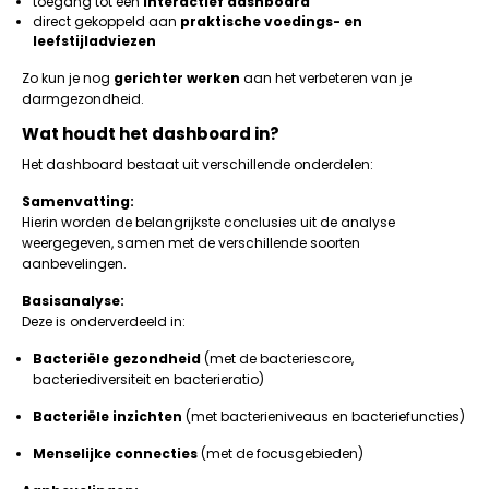
toegang tot een
interactief dashboard
direct gekoppeld aan
praktische voedings- en
leefstijladviezen
Zo kun je nog
gerichter werken
aan het verbeteren van je
darmgezondheid.
Wat houdt het dashboard in?
Het dashboard bestaat uit verschillende onderdelen:
Samenvatting:
Hierin worden de belangrijkste conclusies uit de analyse
weergegeven, samen met de verschillende soorten
aanbevelingen.
Basisanalyse:
Deze is onderverdeeld in:
Bacteriële gezondheid
(met de bacteriescore,
bacteriediversiteit en bacterieratio)
Bacteriële inzichten
(met bacterieniveaus en bacteriefuncties)
Menselijke connecties
(met de focusgebieden)