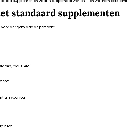
ndaard supplementen vaak niet optimaal werken — en waarom persoonlijk
et standaard supplementen
d voor de “gemiddelde persoon”.
lapen, focus, etc.)
ment:
t zijn voor jou
ig hebt