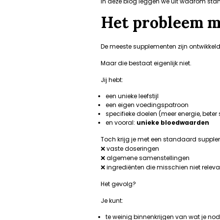
In deze blog leggen we uit waarom sta
Het probleem m
De meeste supplementen zijn ontwikkel
Maar die bestaat eigenlijk niet.
Jij hebt:
een unieke leefstijl
een eigen voedingspatroon
specifieke doelen (meer energie, beter s
en vooral:
unieke bloedwaarden
Toch krijg je met een standaard supple
❌ vaste doseringen
❌ algemene samenstellingen
❌ ingrediënten die misschien niet relevan
Het gevolg?
Je kunt:
te weinig binnenkrijgen van wat je nod