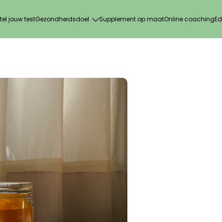
tel jouw test
Gezondheidsdoel
Supplement op maat
Online coaching
Ed