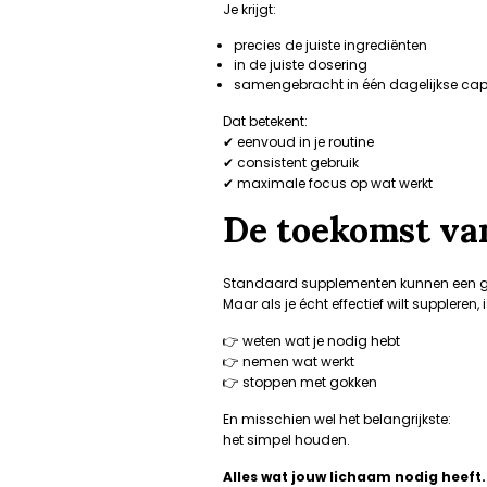
Je krijgt:
precies de juiste ingrediënten
in de juiste dosering
samengebracht in één dagelijkse cap
Dat betekent:
✔ eenvoud in je routine
✔ consistent gebruik
✔ maximale focus op wat werkt
De toekomst va
Standaard supplementen kunnen een goe
Maar als je écht effectief wilt suppleren, 
👉 weten wat je nodig hebt
👉 nemen wat werkt
👉 stoppen met gokken
En misschien wel het belangrijkste:
het simpel houden.
Alles wat jouw lichaam nodig heeft. 