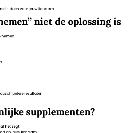
 niets doen voor jouw lichaam
emen” niet de oplossing is
e nemen.
r.
tisch betere resultaten.
nlijke supplementen?
at het zegt:
emd op jouw lichaam.