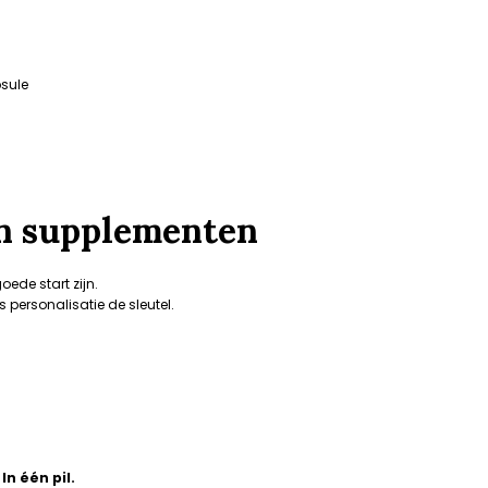
sule
n supplementen
de start zijn.
is personalisatie de sleutel.
In één pil.