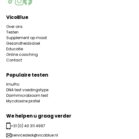
VicoBlue
Over ons
Testen
Supplement op maat
Gezondheidsdoel
Educatie
Online coaching
Contact
Populaire testen
ImuPro
DNA test voedingstype
Darmmicrobioom test
Mycotoxine profiel
We helpen u graag verder
+31 (0) 40 311 4997
servicedesk@vicoblue.nl