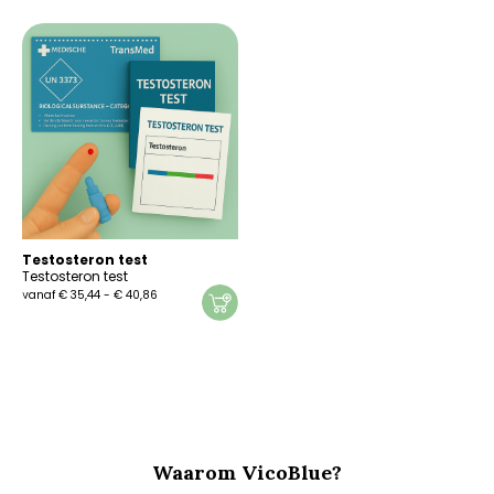
Testosteron test
Testosteron test
Prijsklasse:
vanaf
€
35,44
-
€
40,86
€ 35,44
Dit
tot
product
€ 40,86
heeft
meerdere
variaties.
Deze
optie
kan
Waarom VicoBlue?
gekozen